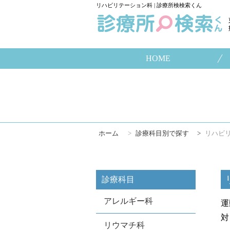
リハビリテーション科 | 診療所検検索くん
HOME
ホーム
>
診療科目別で探す
>
リハビ
診療科目
アレルギー科
運
対
リウマチ科