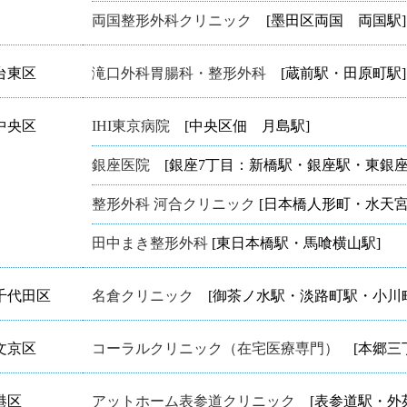
両国整形外科クリニック
[墨田区両国 両国駅]
台東区
滝口外科胃腸科・整形外科
[蔵前駅・田原町駅]
中央区
IHI東京病院
[中央区佃 月島駅]
銀座医院
[銀座7丁目：新橋駅・銀座駅・東銀座
整形外科 河合クリニック
[日本橋人形町・水天宮
田中まき整形外科
[東日本橋駅・馬喰横山駅]
千代田区
名倉クリニック
[御茶ノ水駅・淡路町駅・小川町
文京区
コーラルクリニック（在宅医療専門）
[本郷三
港区
アットホーム表参道クリニック
[表参道駅・外