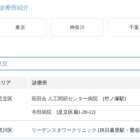
診療所紹介
東京
神奈川
千葉
東京
エリア
診療所
足立区
苑田会 人工関節センター病院
[竹ノ塚駅]
寺田病院
[足立区扇1-20-12]
荒川区
リーデンスタワークリニック
[JR日暮里駅・鶯谷