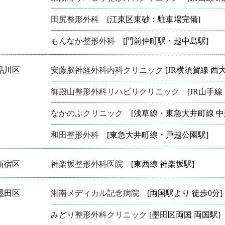
田尻整形外科
[江東区東砂：駐車場完備]
もんなか整形外科
[門前仲町駅・越中島駅]
品川区
安藤脳神経外科内科クリニック
[JR横須賀線 西
御殿山整形外科リハビリクリニック
[JR山手線 
なかのぶクリニック
[浅草線・東急大井町線 中
和田整形外科
[東急大井町線・戸越公園駅]
新宿区
神楽坂整形外科医院
[東西線 神楽坂駅]
墨田区
湘南メディカル記念病院
[両国駅より 徒歩0分]
みどり整形外科クリニック
[墨田区両国 両国駅]